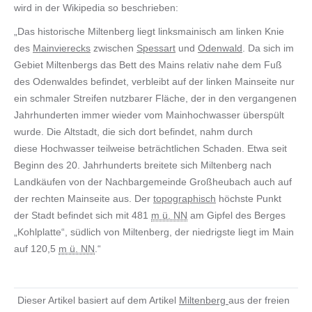
wird in der Wikipedia so beschrieben:
„Das historische Miltenberg liegt linksmainisch am linken Knie
des
Mainvierecks
zwischen
Spessart
und
Odenwald
. Da sich im
Gebiet Miltenbergs das Bett des Mains relativ nahe dem Fuß
des Odenwaldes befindet, verbleibt auf der linken Mainseite nur
ein schmaler Streifen nutzbarer Fläche, der in den vergangenen
Jahrhunderten immer wieder vom Mainhochwasser überspült
wurde. Die Altstadt, die sich dort befindet, nahm durch
diese Hochwasser teilweise beträchtlichen Schaden. Etwa seit
Beginn des 20. Jahrhunderts breitete sich Miltenberg nach
Landkäufen von der Nachbargemeinde Großheubach auch auf
der rechten Mainseite aus. Der
topographisch
höchste Punkt
der Stadt befindet sich mit 481
m ü. NN
am Gipfel des Berges
„Kohlplatte“, südlich von Miltenberg, der niedrigste liegt im Main
auf 120,5
m ü. NN
.“
Dieser Artikel basiert auf dem Artikel
Miltenberg
aus der freien