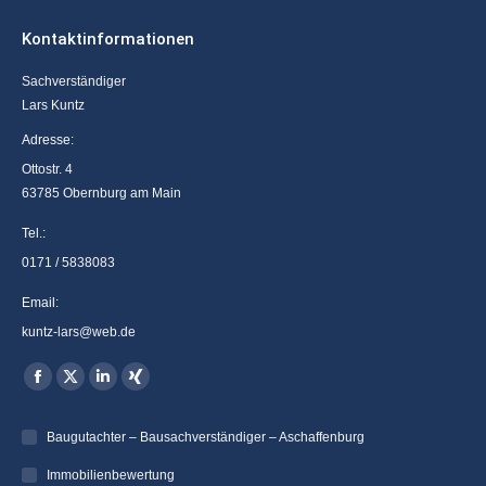
Kontaktinformationen
Sachverständiger
Lars Kuntz
Adresse:
Ottostr. 4
63785 Obernburg am Main
Tel.:
0171 / 5838083
Email:
kuntz-lars@web.de
Finden Sie uns auf:
Facebook
X
Linkedin
XING
page
page
page
page
Baugutachter – Bausachverständiger – Aschaffenburg
opens
opens
opens
opens
in
in
in
in
Immobilienbewertung