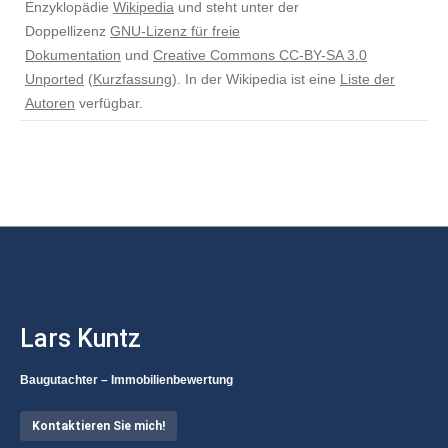
Enzyklopädie
Wikipedia
und steht unter der
Doppellizenz
GNU-Lizenz für freie
Dokumentation
und
Creative Commons CC-BY-SA 3.0
Unported
(
Kurzfassung
). In der Wikipedia ist eine
Liste der
Autoren
verfügbar.
Lars Kuntz
Baugutachter – Immobilienbewertung
Kontaktieren Sie mich!