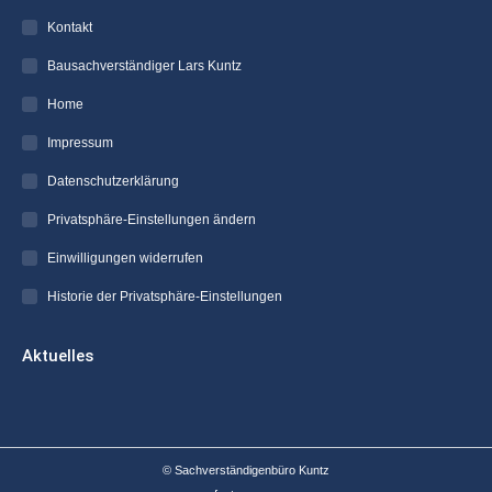
new
new
new
new
Kontakt
window
window
window
window
Bausachverständiger Lars Kuntz
Home
Impressum
Datenschutzerklärung
Privatsphäre-Einstellungen ändern
Einwilligungen widerrufen
Historie der Privatsphäre-Einstellungen
Aktuelles
© Sachverständigenbüro Kuntz