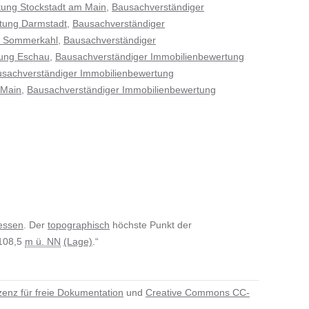
tung Stockstadt am Main
,
Bausachverständiger
tung Darmstadt
,
Bausachverständiger
g Sommerkahl
,
Bausachverständiger
tung Eschau
,
Bausachverständiger Immobilienbewertung
sachverständiger Immobilienbewertung
 Main
,
Bausachverständiger Immobilienbewertung
essen
. Der
topographisch
höchste Punkt der
 108,5
m ü. NN
(Lage)
.“
enz für freie Dokumentation
und
Creative Commons CC-