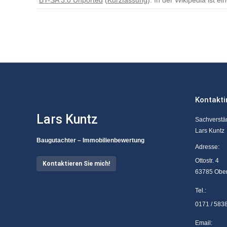
BY-SA 3.0 Unported
(
Kurzfassung
). In der Wikipedia ist ei
Kontakt
Lars Kuntz
Sachverstä
Lars Kuntz
Baugutachter – Immobilienbewertung
Adresse:
Ottostr. 4
Kontaktieren Sie mich!
63785 Obe
Tel.:
0171 / 583
Email: