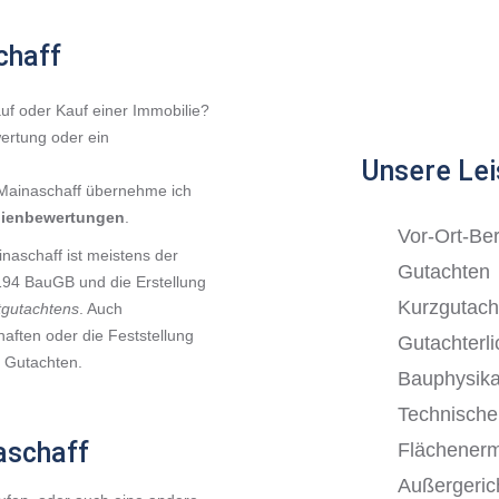
chaff
f oder Kauf einer Immobilie?
ertung oder ein
Unsere Lei
 Mainaschaff übernehme ich
lienbewertungen
.
Vor-Ort-Be
naschaff ist meistens der
Gutachten
 194 BauGB und die Erstellung
Kurzgutach
tgutachtens
. Auch
ften oder die Feststellung
Gutachterl
 Gutachten.
Bauphysik
Technisch
aschaff
Flächenerm
Außergerich