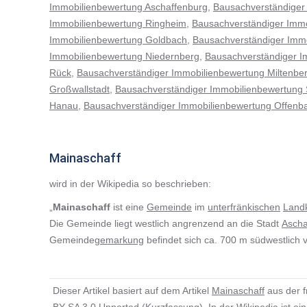
Immobilienbewertung Aschaffenburg
,
Bausachverständiger
Immobilienbewertung Ringheim
,
Bausachverständiger Imm
Immobilienbewertung Goldbach
,
Bausachverständiger Imm
Immobilienbewertung Niedernberg
,
Bausachverständiger I
Rück
,
Bausachverständiger Immobilienbewertung Miltenbe
Großwallstadt
,
Bausachverständiger Immobilienbewertung 
Hanau
,
Bausachverständiger Immobilienbewertung Offenb
Mainaschaff
wird in der Wikipedia so beschrieben:
„
Mainaschaff
ist eine
Gemeinde
im
unterfränkischen
Landk
Die Gemeinde liegt westlich angrenzend an die Stadt
Ascha
Gemeinde
gemarkung
befindet sich ca. 700 m südwestlich
Dieser Artikel basiert auf dem Artikel
Mainaschaff
aus der f