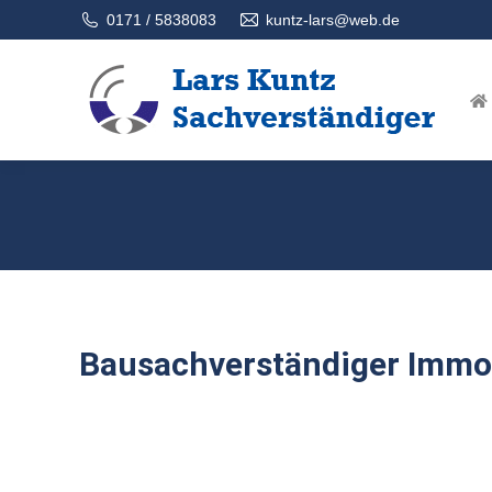
0171 / 5838083
kuntz-lars@web.de
Sie befinden sich hier:
Start
Bausachverständiger Immo