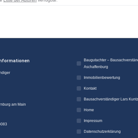
ne
Liste der Autoren
verfügbar.
informationen
Baugutachter – Bausachverstän
Aschaffenburg
ndiger
Immobilienbewertung
Kontakt
Bausachverständiger Lars Kunt
rnburg am Main
Home
Impressum
8083
Datenschutzerklärung