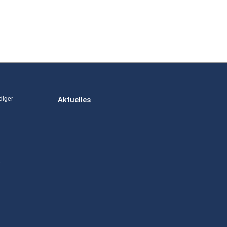
diger –
Aktuelles
z