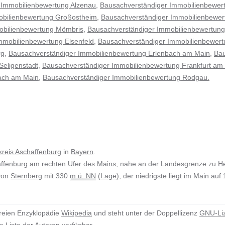
 Immobilienbewertung Alzenau
,
Bausachverständiger Immobilienbewer
obilienbewertung Großostheim
,
Bausachverständiger Immobilienbewer
obilienbewertung Mömbris
,
Bausachverständiger Immobilienbewertun
mmobilienbewertung Elsenfeld
,
Bausachverständiger Immobilienbewer
rg
,
Bausachverständiger Immobilienbewertung Erlenbach am Main
,
Bau
Seligenstadt
,
Bausachverständiger Immobilienbewertung Frankfurt am
ach am Main,
Bausachverständiger Immobilienbewertung Rodgau.
reis Aschaffenburg
in
Bayern
.
ffenburg
am rechten Ufer des
Mains
, nahe an der Landesgrenze zu
H
 von
Sternberg
mit 330
m ü. NN
(Lage)
, der niedrigste liegt im Main auf
reien Enzyklopädie
Wikipedia
und steht unter der Doppellizenz
GNU-Liz