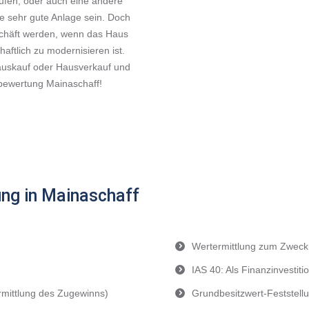
aufen, oder auch eine andere
e sehr gute Anlage sein. Doch
schäft werden, wenn das Haus
haftlich zu modernisieren ist.
Hauskauf oder Hausverkauf und
nbewertung Mainaschaff!
ng in Mainaschaff
Wertermittlung zum Zweck
IAS 40: Als Finanzinvestit
rmittlung des Zugewinns)
Grundbesitzwert-Feststell