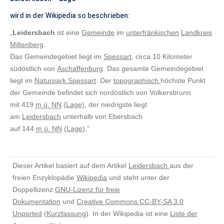
wird in der Wikipedia so beschrieben:
„
Leidersbach
ist eine
Gemeinde
im
unterfränkischen
Landkreis
Miltenberg
.
Das Gemeindegebiet liegt im
Spessart
, circa 10 Kilometer
südöstlich von
Aschaffenburg
. Das gesamte Gemeindegebiet
liegt im
Naturpark Spessart
. Der
topographisch
höchste Punkt
der Gemeinde befindet sich nordöstlich von Volkersbrunn
mit 419
m ü. NN
(Lage)
, der niedrigste liegt
am
Leidersbach
unterhalb von Ebersbach
auf 144
m ü. NN
(Lage)
.“
Dieser Artikel basiert auf dem Artikel
Leidersbach
aus der
freien Enzyklopädie
Wikipedia
und steht unter der
Doppellizenz
GNU-Lizenz für freie
Dokumentation
und
Creative Commons CC-BY-SA 3.0
Unported
(
Kurzfassung
). In der Wikipedia ist eine
Liste der