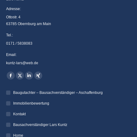
Adresse:
Ottostr. 4
63785 Obernburg am Main
Tel.:
0171 / 5838083
Email:
kuntz-lars@web.de
Finden Sie uns auf:
Facebook
X
Linkedin
XING
page
page
page
page
Baugutachter – Bausachverständiger – Aschaffenburg
opens
opens
opens
opens
in
in
in
in
Immobilienbewertung
new
new
new
new
Kontakt
window
window
window
window
Bausachverständiger Lars Kuntz
Home